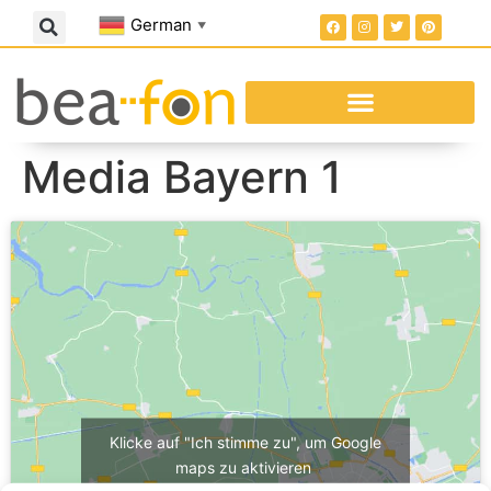
German
▼
Media Bayern 1
Klicke auf "Ich stimme zu", um Google
maps zu aktivieren