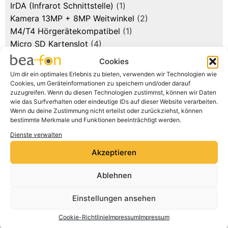
IrDA (Infrarot Schnittstelle)
(1)
Kamera 13MP + 8MP Weitwinkel
(2)
M4/T4 Hörgerätekompatibel
(1)
Micro SD Kartenslot
(4)
Multi Touch Display
(3)
Cookies
Rück-/ und Frontkamera
(3)
Um dir ein optimales Erlebnis zu bieten, verwenden wir Technologien wie
Secure Zone
(1)
Cookies, um Geräteinformationen zu speichern und/oder darauf
zuzugreifen. Wenn du diesen Technologien zustimmst, können wir Daten
SOS Notruffunktion
(4)
wie das Surfverhalten oder eindeutige IDs auf dieser Website verarbeiten.
SOS Standorterkennung
(2)
Wenn du deine Zustimmung nicht erteilst oder zurückziehst, können
SOS-Sicherheitszone (GPS)
(2)
bestimmte Merkmale und Funktionen beeinträchtigt werden.
Status LED
(4)
Dienste verwalten
WhatsApp
(1)
Akzeptieren
WhatsApp vorinstalliert
(2)
WLAN
(3)
Ablehnen
Zwei Benutzeroberflächen (Beafon/Android)
(2)
Einstellungen ansehen
Start
/ Smartphone
Cookie-Richtlinie
Impressum
Impressum