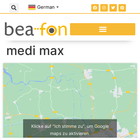
German
▼
medi max
Klicke auf "Ich stimme zu", um Google
maps zu aktivieren