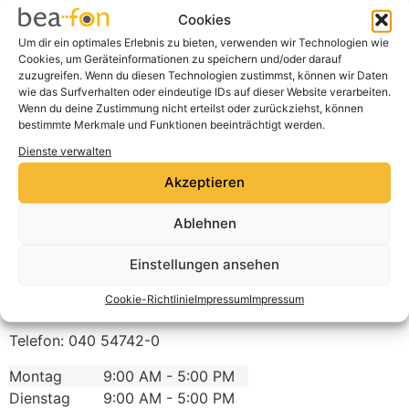
Cookie-Richtlinie
Cookies
Ich stimme zu
Um dir ein optimales Erlebnis zu bieten, verwenden wir Technologien wie
Cookies, um Geräteinformationen zu speichern und/oder darauf
zuzugreifen. Wenn du diesen Technologien zustimmst, können wir Daten
wie das Surfverhalten oder eindeutige IDs auf dieser Website verarbeiten.
Wenn du deine Zustimmung nicht erteilst oder zurückziehst, können
bestimmte Merkmale und Funktionen beeinträchtigt werden.
Dienste verwalten
Akzeptieren
Ablehnen
medi max
Einstellungen ansehen
Kieler Straße 433
Cookie-Richtlinie
Impressum
Impressum
22525
Hamburg-Stellingen
Deutschland
Telefon:
040 54742-0
Montag
9:00 AM - 5:00 PM
Dienstag
9:00 AM - 5:00 PM