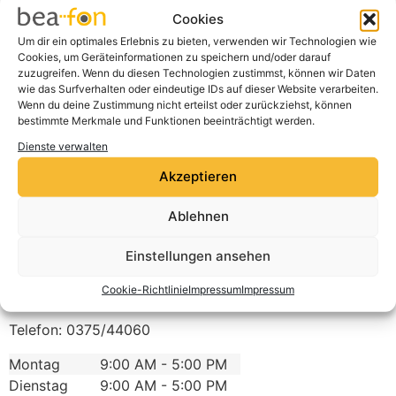
Cookie-Richtlinie
Cookies
Ich stimme zu
Um dir ein optimales Erlebnis zu bieten, verwenden wir Technologien wie
Cookies, um Geräteinformationen zu speichern und/oder darauf
zuzugreifen. Wenn du diesen Technologien zustimmst, können wir Daten
wie das Surfverhalten oder eindeutige IDs auf dieser Website verarbeiten.
Wenn du deine Zustimmung nicht erteilst oder zurückziehst, können
bestimmte Merkmale und Funktionen beeinträchtigt werden.
Dienste verwalten
Akzeptieren
Ablehnen
Saturn Zwickau
Einstellungen ansehen
Äussere Schneebergstr. 95
Cookie-Richtlinie
Impressum
Impressum
8056
Zwickau
Deutschland
Telefon:
0375/44060
Montag
9:00 AM - 5:00 PM
Dienstag
9:00 AM - 5:00 PM