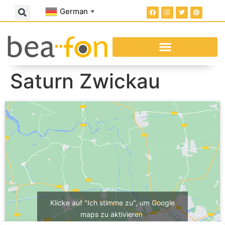
German
▼
Saturn Zwickau
Klicke auf "Ich stimme zu", um Google
maps zu aktivieren