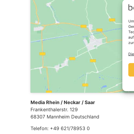
Um 
Ger
Tec
auf
zur
Die
Media Rhein / Neckar / Saar
Frankenthalerstr. 129
68307
Mannheim
Deutschland
Telefon:
+49 621/78953 0