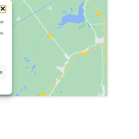
um
Ds
en