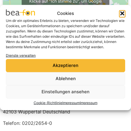
Klicke auf "Ich stimme zu", um Google
maps zu aktivieren
Cookies
Cookie-Richtlinie
Um dir ein optimales Erlebnis zu bieten, verwenden wir Technologien wie
Cookies, um Geräteinformationen zu speichern und/oder darauf
Ich stimme zu
zuzugreifen. Wenn du diesen Technologien zustimmst, können wir Daten
wie das Surfverhalten oder eindeutige IDs auf dieser Website verarbeiten.
Wenn du deine Zustimmung nicht erteilst oder zurückziehst, können
bestimmte Merkmale und Funktionen beeinträchtigt werden.
Dienste verwalten
Akzeptieren
Ablehnen
Einstellungen ansehen
Media Nordrhein-Westfalen 1
Cookie-Richtlinie
Impressum
Impressum
Friedrich-Engels-Allee 34
42103
Wuppertal
Deutschland
Telefon:
0202/2654-0