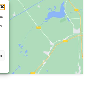
um
Ds
en