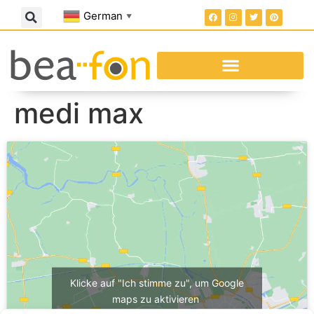
German
▼
medi max
Klicke auf "Ich stimme zu", um Google
maps zu aktivieren