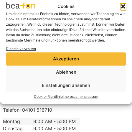
Cookie-Richtlinie
Cookies
Ich stimme zu
Um dir ein optimales Erlebnis zu bieten, verwenden wir Technologien wie
Cookies, um Geräteinformationen zu speichern und/oder darauf
zuzugreifen. Wenn du diesen Technologien zustimmst, können wir Daten
wie das Surfverhalten oder eindeutige IDs auf dieser Website verarbeiten.
Wenn du deine Zustimmung nicht erteilst oder zurückziehst, können
bestimmte Merkmale und Funktionen beeinträchtigt werden.
Dienste verwalten
Akzeptieren
Ablehnen
medi max
Einstellungen ansehen
Peiner Hag 7-9
Cookie-Richtlinie
Impressum
Impressum
25497
Prisdorf
Deutschland
Telefon:
04101 516710
Montag
9:00 AM - 5:00 PM
Dienstag
9:00 AM - 5:00 PM