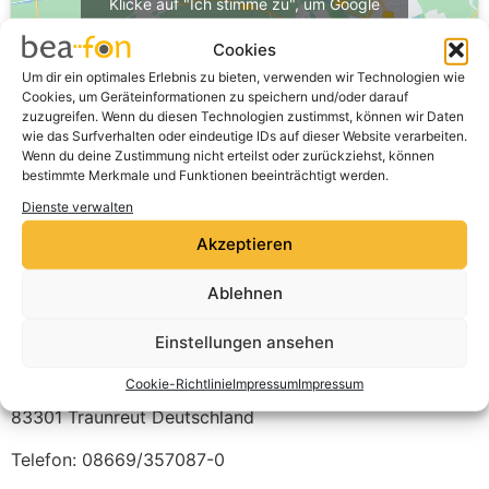
Klicke auf "Ich stimme zu", um Google
maps zu aktivieren
Cookies
Cookie-Richtlinie
Um dir ein optimales Erlebnis zu bieten, verwenden wir Technologien wie
Cookies, um Geräteinformationen zu speichern und/oder darauf
Ich stimme zu
zuzugreifen. Wenn du diesen Technologien zustimmst, können wir Daten
wie das Surfverhalten oder eindeutige IDs auf dieser Website verarbeiten.
Wenn du deine Zustimmung nicht erteilst oder zurückziehst, können
bestimmte Merkmale und Funktionen beeinträchtigt werden.
Dienste verwalten
Akzeptieren
Ablehnen
Einstellungen ansehen
expert Traunreut GmbH & Co. KG
Cookie-Richtlinie
Impressum
Impressum
Werner-von-Siemens-Straße 12
83301
Traunreut
Deutschland
Telefon:
08669/357087-0