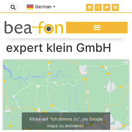
German
▼
expert klein GmbH
Klicke auf "Ich stimme zu", um Google
maps zu aktivieren