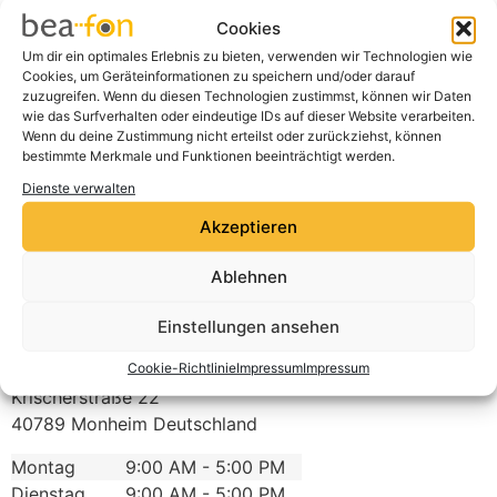
Klicke auf "Ich stimme zu", um Google
Cookies
maps zu aktivieren
Cookie-Richtlinie
Um dir ein optimales Erlebnis zu bieten, verwenden wir Technologien wie
Cookies, um Geräteinformationen zu speichern und/oder darauf
zuzugreifen. Wenn du diesen Technologien zustimmst, können wir Daten
Ich stimme zu
wie das Surfverhalten oder eindeutige IDs auf dieser Website verarbeiten.
Wenn du deine Zustimmung nicht erteilst oder zurückziehst, können
bestimmte Merkmale und Funktionen beeinträchtigt werden.
Dienste verwalten
Akzeptieren
Ablehnen
Einstellungen ansehen
expert Hoffmann GmbH
Cookie-Richtlinie
Impressum
Impressum
Krischerstraße 22
40789
Monheim
Deutschland
Montag
9:00 AM - 5:00 PM
Dienstag
9:00 AM - 5:00 PM